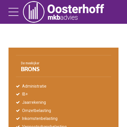
De meekijker
BRONS
Administratie
IB+
Jaarrekening
Omzetbelasting
Inkomstenbelasting
Vennootschapsbelasting