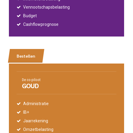
Vennootschapsbelasting
Budget
Cashflowprognose
Bestellen
De co-piloot
GOUD
Administratie
IB+
Jaarrekening
Omzetbelasting