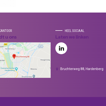
KANTOOR
HEEL SOCIAAL
dt u ons
Laten we linken
Bruchterweg 88, Hardenberg